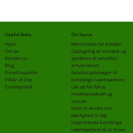
Useful links
On focus
Hjem
Mentorskab for kvinder:
Om os
Opbygning af netværk og
Kontakt os
opnåelse af selvtillid i
Blog
erhvervslivet
Privatlivspolitik
Selvdisciplinbøger til
Vilkår of Use
kvindelige iværksættere:
Cookiepolitik
Lås op for fokus,
modstandskraft og
succes
Intet vil ændre min
kærlighed til dig:
Inspirerende kvindelige
iværksættere til at trives