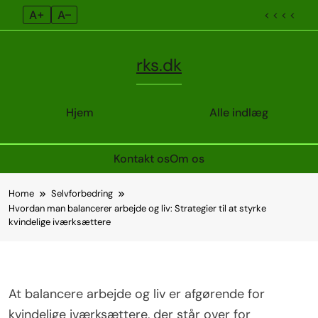
A+
A–
< < < <
rks.dk
Hjem
Alle indlæg
Kontakt os
Om os
Skip
Home
Selvforbedring
to
Hvordan man balancerer arbejde og liv: Strategier til at styrke
content
kvindelige iværksættere
At balancere arbejde og liv er afgørende for
kvindelige iværksættere, der står over for