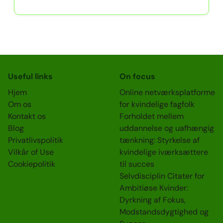
Useful links
On focus
Hjem
Online netværksplatforme
Om os
for kvindelige fagfolk
Kontakt os
Forholdet mellem
Blog
uddannelse og uafhængig
Privatlivspolitik
tænkning: Styrkelse af
Vilkår of Use
kvindelige iværksættere
Cookiepolitik
til succes
Selvdisciplin Citater for
Ambitiøse Kvinder:
Dyrkning af Fokus,
Modstandsdygtighed og