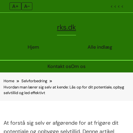
A+
A–
< < < <
rks.dk
Hjem
Alle indlæg
Kontakt os
Om os
Skip
Home
Selvforbedring
to
Hvordan man lærer sig selv at kende: Lås op for dit potentiale, opbyg
content
selvtillid og led effektivt
At forstå sig selv er afgørende for at frigøre dit
potentiale og opbygge selvtillid. Denne artikel