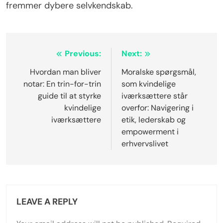
fremmer dybere selvkendskab.
Post
Previous:
Next:
navigation
Hvordan man bliver
Moralske spørgsmål,
notar: En trin-for-trin
som kvindelige
guide til at styrke
iværksættere står
kvindelige
overfor: Navigering i
iværksættere
etik, lederskab og
empowerment i
erhvervslivet
LEAVE A REPLY