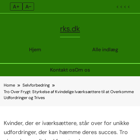
A+
A–
< < < <
rks.dk
Hjem
Alle indlæg
Kontakt os
Om os
Skip
Home
Selvforbedring
to
Tro Over Frygt: Styrkelse af Kvindelige Iværksættere til at Overkomme
content
Udfordringer og Trives
Kvinder, der er iværksættere, står over for unikke
udfordringer, der kan hæmme deres succes. Tro