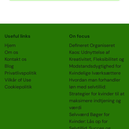
Useful links
On focus
Hjem
Defineret Organiseret
Om os
Kaos: Udnyttelse af
Kontakt os
Kreativitet, Fleksibilitet og
Blog
Modstandsdygtighed for
Privatlivspolitik
Kvindelige Iværksættere
Vilkår of Use
Hvordan man forhandler
Cookiepolitik
løn med selvtillid:
Strategier for kvinder til at
maksimere indtjening og
værdi
Selvværd Bøger for
Kvinder: Lås op for
Selvtillid, Succes og