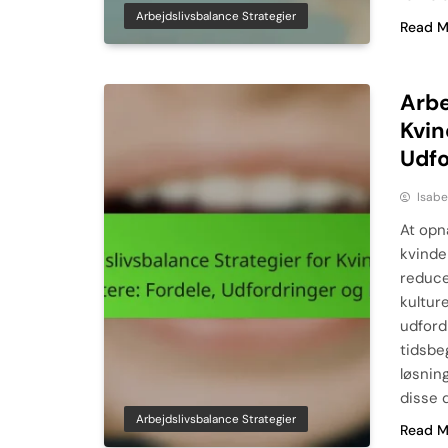
Arbejdslivsbalance Strategier
Read M
Arbe
Kvin
Udfo
Isabe
At opn
kvinde
reduce
kultur
udford
tidsbe
løsnin
disse 
Arbejdslivsbalance Strategier
Read M