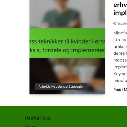
erhv
imp
Isabe
Mindfu
stress 
praksi
deres 
modsta
implem
Key sec
mindfu
Arbejdslivsbalance Strategier
Read M
Useful links