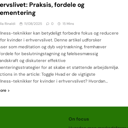
ervslivet: Praksis, fordele og
lementering
lla Rinaldi
11/08/2025
0
15 Mins
lness-teknikker kan betydeligt forbedre fokus og reducere
for kvinder i erhvervslivet. Denne artikel udforsker
sser som meditation og dyb vejrtrækning, fremhæver
fordele for beslutningstagning og følelsesmæssig
ndskraft og diskuterer effektive
enteringsstrategier for at skabe et støttende arbejdsmiljø.
tions in the article: Toggle Hvad er de vigtigste
lness-teknikker for kvinder i erhvervslivet? Hvordan…
ore
On focus