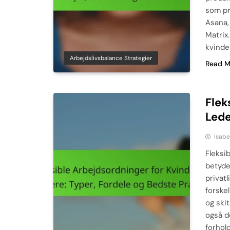
som pr
Asana,
Matrix
kvinde
Arbejdslivsbalance Strategier
Read M
Flek
Lede
Isabe
Fleksi
betyde
privat
forske
og ski
også d
forhold