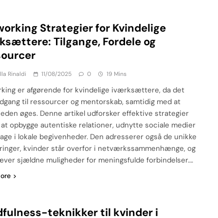
orking Strategier for Kvindelige
ksættere: Tilgange, Fordele og
sourcer
lla Rinaldi
11/08/2025
0
19 Mins
king er afgørende for kvindelige iværksættere, da det
adgang til ressourcer og mentorskab, samtidig med at
heden øges. Denne artikel udforsker effektive strategier
at opbygge autentiske relationer, udnytte sociale medier
tage i lokale begivenheder. Den adresserer også de unikke
ringer, kvinder står overfor i netværkssammenhænge, og
ver sjældne muligheder for meningsfulde forbindelser….
ore
fulness-teknikker til kvinder i