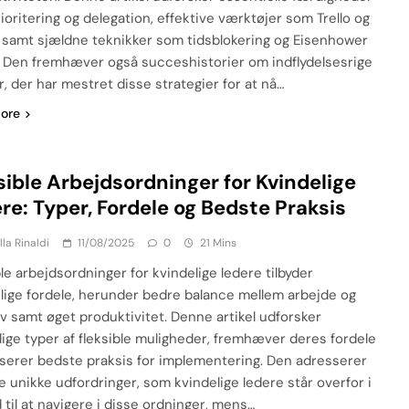
ioritering og delegation, effektive værktøjer som Trello og
 samt sjældne teknikker som tidsblokering og Eisenhower
. Den fremhæver også succeshistorier om indflydelsesrige
r, der har mestret disse strategier for at nå…
ore
sible Arbejdsordninger for Kvindelige
re: Typer, Fordele og Bedste Praksis
lla Rinaldi
11/08/2025
0
21 Mins
ble arbejdsordninger for kvindelige ledere tilbyder
lige fordele, herunder bedre balance mellem arbejde og
liv samt øget produktivitet. Denne artikel udforsker
llige typer af fleksible muligheder, fremhæver deres fordele
tserer bedste praksis for implementering. Den adresserer
e unikke udfordringer, som kvindelige ledere står overfor i
 til at navigere i disse ordninger, mens…