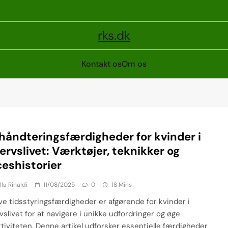
rks.dk
Kontakt os
Om os
håndteringsfærdigheder for kvinder i
ervslivet: Værktøjer, teknikker og
eshistorier
lla Rinaldi
11/08/2025
0
18 Mins
ive tidsstyringsfærdigheder er afgørende for kvinder i
vslivet for at navigere i unikke udfordringer og øge
tiviteten. Denne artikel udforsker essentielle færdigheder