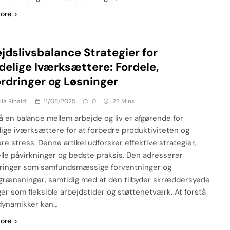
ore
jdslivsbalance Strategier for
delige Iværksættere: Fordele,
rdringer og Løsninger
lla Rinaldi
11/08/2025
0
23 Mins
å en balance mellem arbejde og liv er afgørende for
lige iværksættere for at forbedre produktiviteten og
re stress. Denne artikel udforsker effektive strategier,
elle påvirkninger og bedste praksis. Den adresserer
ringer som samfundsmæssige forventninger og
grænsninger, samtidig med at den tilbyder skræddersyede
ger som fleksible arbejdstider og støttenetværk. At forstå
dynamikker kan…
ore