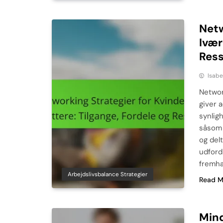
Netw
Ivær
Res
Isabe
Networ
giver 
synlig
såsom 
og del
udford
fremhæ
Arbejdslivsbalance Strategier
Read M
Mind