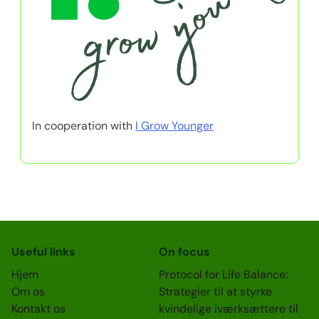
In cooperation with
I Grow Younger
Useful links
On focus
Hjem
Protocol for Life Balance:
Om os
Strategier til at styrke
Kontakt os
kvindelige iværksættere til