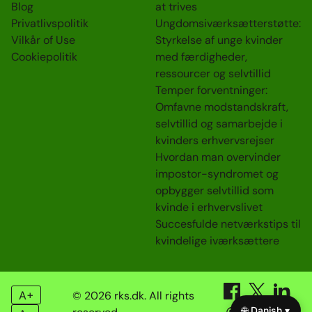
Blog
at trives
Privatlivspolitik
Ungdomsiværksætterstøtte:
Vilkår of Use
Styrkelse af unge kvinder
Cookiepolitik
med færdigheder,
ressourcer og selvtillid
Temper forventninger:
Omfavne modstandskraft,
selvtillid og samarbejde i
kvinders erhvervsrejser
Hvordan man overvinder
impostor-syndromet og
opbygger selvtillid som
kvinde i erhvervslivet
Succesfulde netværkstips til
kvindelige iværksættere
A+
© 2026 rks.dk. All rights
🌐 Danish ▾