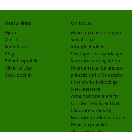
Useful links
On focus
Hjem
Hvordan man opbygger
Om os
selvtillid på
Kontakt os
arbejdspladsen:
Blog
Strategier for kvindelige
Privatlivspolitik
iværksættere og ledere
Vilkår of Use
Hvordan man balancerer
Cookiepolitik
arbejde og liv: Strategier
til at styrke kvindelige
iværksættere
Arbejdslivsbalance for
kvinder: Teknikker til at
håndtere stress og
forbedre produktiviteten
Hvordan påvirker
skiftende årstider