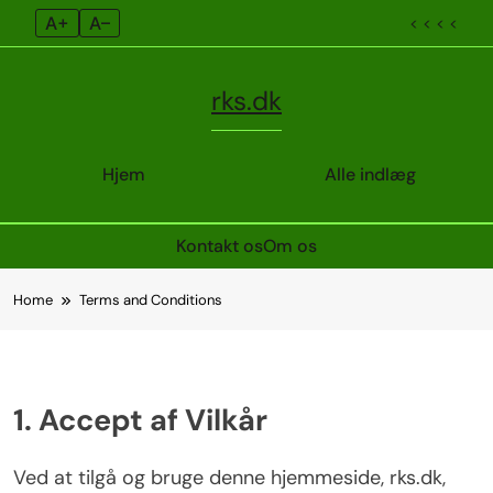
A+
A–
< < < <
rks.dk
Hjem
Alle indlæg
Kontakt os
Om os
Skip
Home
Terms and Conditions
to
content
1. Accept af Vilkår
Ved at tilgå og bruge denne hjemmeside, rks.dk,